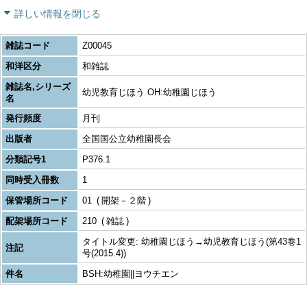
詳しい情報を閉じる
雑誌コード
Z00045
和洋区分
和雑誌
雑誌名,シリーズ
幼児教育じほう OH:幼稚園じほう
名
発行頻度
月刊
出版者
全国国公立幼稚園長会
分類記号1
P376.1
同時受入冊数
1
保管場所コード
01
開架－２階
配架場所コード
210
雑誌
タイトル変更: 幼稚園じほう→幼児教育じほう(第43巻1
注記
号(2015.4))
件名
BSH:幼稚園||ヨウチエン