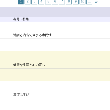
1
2
3
4
5
6
7
8
9
10
...
各号 - 特集
対話と内省で高まる専門性
健康な生活と心の育ち
遊びは学び