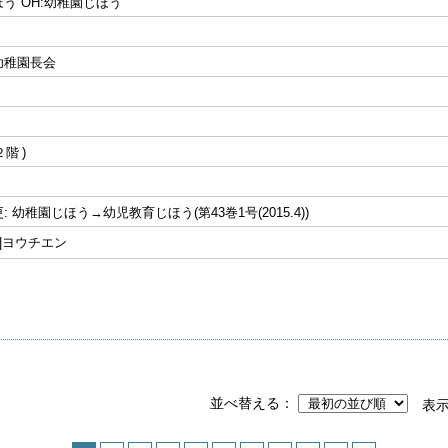
う OH:幼稚園じほう
幼稚園長会
２階
 幼稚園じほう→幼児教育じほう(第43巻1号(2015.4))
||ヨウチエン
並べ替える
表