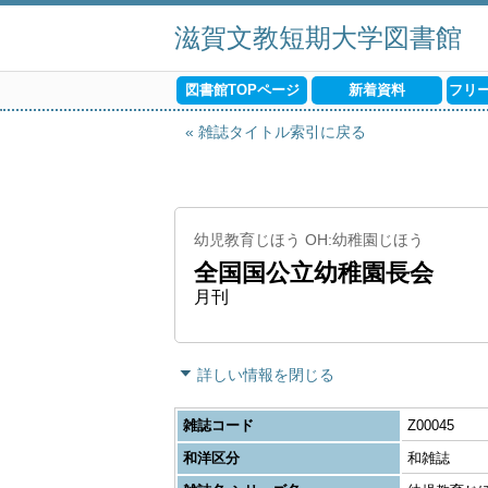
滋賀文教短期大学図書館
図書館TOPページ
新着資料
フリ
雑誌タイトル索引に戻る
幼児教育じほう OH:幼稚園じほう
全国国公立幼稚園長会
月刊
詳しい情報を閉じる
雑誌コード
Z00045
和洋区分
和雑誌