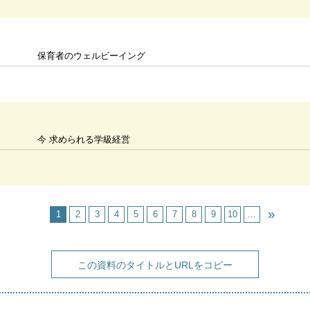
保育者のウェルビーイング
今 求められる学級経営
1
2
3
4
5
6
7
8
9
10
...
この資料のタイトルとURLをコピー