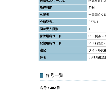
雑誌名,シリーズ名
幼児教育じほ
発行頻度
月刊
出版者
全国国公立
分類記号1
P376.1
同時受入冊数
1
保管場所コード
01
開架－
配架場所コード
210
雑誌
注記
タイトル変更:
件名
BSH:幼稚園
各号一覧
各号
302
冊