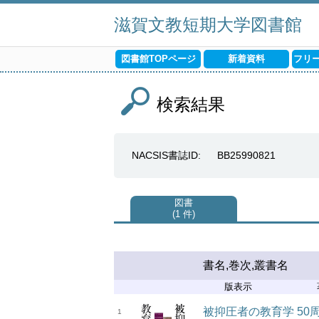
滋賀文教短期大学図書館
図書館TOPページ
新着資料
フリ
検索結果
NACSIS書誌ID
BB25990821
図書
1 件
書名,巻次,叢書名
版表示
被抑圧者の教育学 50
1