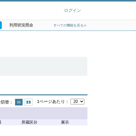
ログイン
利用状況照会
すべての機能を見る≫
1ページあたり
示切替
日
所蔵区分
展示