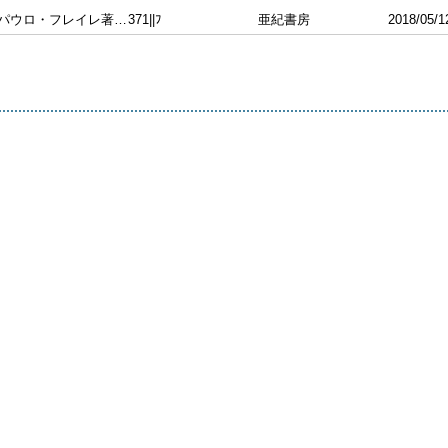
パウロ・フレイレ著 三砂ちづる訳
371||ﾌ
亜紀書房
2018/05/1