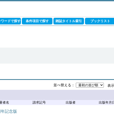
ーワードで探す
条件項目で探す
雑誌タイトル索引
ブックリスト
並べ替える
表
著者名
請求記号
出版者
出版年月
周年記念版