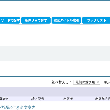
ーワードで探す
条件項目で探す
雑誌タイトル索引
ブックリスト
並べ替える
表
著者名
請求記号
出版者
出版年月
現代語訳付き名文案内