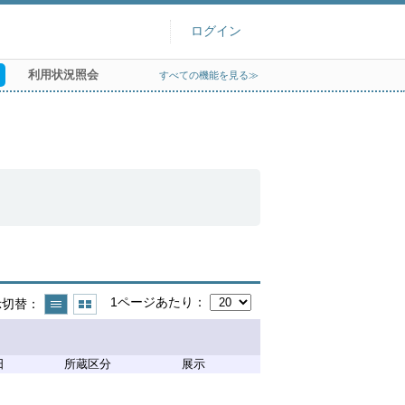
ログイン
利用状況照会
すべての機能を見る≫
1ページあたり
示切替
日
所蔵区分
展示