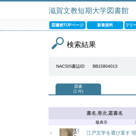
滋賀文教短期大学図書館
図書館TOPページ
新着資料
フリ
検索結果
NACSIS書誌ID
BB15804013
図書
1 件
書名,巻次,叢書名
版表示
江戸文学を選び直す 
1