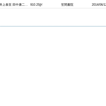
井上泰至 田中康二編 井上泰至 [ほか] 執筆
910.25||ｲ
笠間書院
2014/06/1