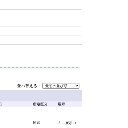
並べ替える
日
所蔵区分
展示
所蔵
ミニ展示コーナー(滋賀文教短期大学）