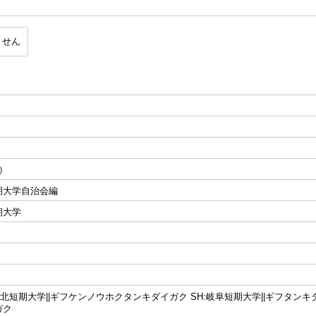
ません
5）
期大学自治会編
期大学
濃北短期大学||ギフケンノウホクタンキダイガク SH:岐阜短期大学||ギフタンキ
ガク