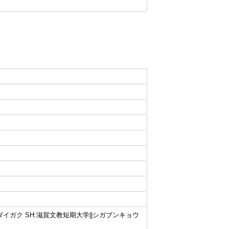
ダイガク SH:滋賀文教短期大学||シガブンキョウ