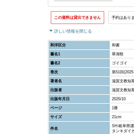
この資料は貸出できません
予約はあり
詳しい情報を閉じる
和洋区分
和書
書名1
翠湖祭
書名2
ゴイゴイ
巻次
第51回(202
著者名
滋賀文教短
出版者
滋賀文教短
出版年月日
2025/10
ページ
1冊
サイズ
21cm
SH:岐阜県
件名
タンキダイ