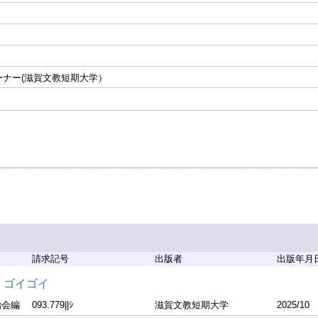
ーナー(滋賀文教短期大学）
請求記号
出版者
出版年月
） ゴイゴイ
治会編
093.779||ｼ
滋賀文教短期大学
2025/10