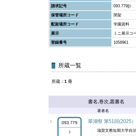
請求記号
093.779||ｼ
保管場所コード
閉架
配架場所コード
学園資料
展示
ミニ展示コ
登録番号
1058961
所蔵一覧
所蔵
1
冊
書名,巻次,叢書名
著者名
翠湖祭 第51回(2025
1
093.779
滋賀文教短期大学自
ｼ