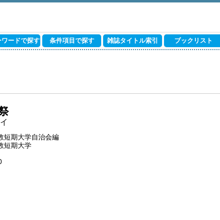
ーワードで探す
条件項目で探す
雑誌タイトル索引
ブックリスト
祭
イ
教短期大学自治会編
教短期大学
0