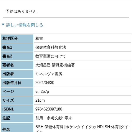
予約はありません
詳しい情報を閉じる
和洋区分
和書
書名1
保健体育科教育法
書名2
教育実習に向けて
著者名
大畑昌己 清野宏樹編著
出版者
ミネルヴァ書房
出版年月日
2024/04/30
ページ
vi, 257p
サイズ
21cm
ISBN1
9784623097180
注記
引用・参考文献: 章末
BSH:保健体育科||ホケンタイイクカ NDLSH:体育||タイ
件名
イク