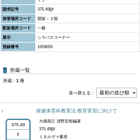
請求記号
375.49||ｵ
保管場所コード
開架－２階
配架場所コード
一般
展示
シラバスコーナー
登録番号
1059055
所蔵一覧
所蔵
1
冊
並べ替える
保健体育科教育法 教育実習に向けて
1
大畑昌己 清野宏樹編著
375.49
375.49||ｵ
ｵ
ミネルヴァ書房