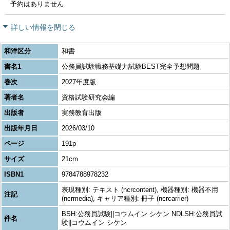
予約はありません
詳しい情報を閉じる
和洋区分
和書
書名1
公務員試験職務基礎力試験BEST完全予想問題
巻次
2027年度版
著者名
資格試験研究会編
出版者
実務教育出版
出版年月日
2026/03/10
ページ
191p
サイズ
21cm
ISBN1
9784788978232
表現種別: テキスト (ncrcontent), 機器種別: 機器不用
注記
(ncrmedia), キャリア種別: 冊子 (ncrcarrier)
BSH:公務員試験||コウムイン シケン NDLSH:公務員試
件名
験||コウムイン シケン