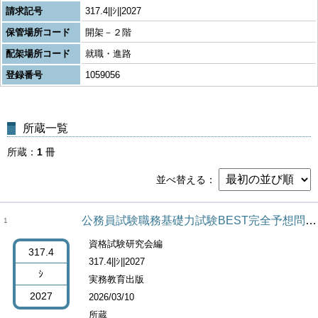
請求記号
317.4||ｼ||2027
保管場所コード
開架－２階
配架場所コード
就職・進路
登録番号
1059056
所蔵一覧
所蔵
1
冊
並べ替える
公務員試験職務基礎力試験BEST完全予想問題 2027年度版
1
資格試験研究会編
317.4
317.4||ｼ||2027
ｼ
実務教育出版
2027
2026/03/10
所蔵