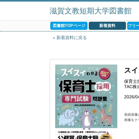
滋賀文教短期大学図書館
図書館TOPページ
新着資料
フリ
新着資料に戻る
スイ
保育士
TAC
2026/0
表紙画像
画像をク