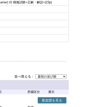
carrier) 付:模擬試験<正解・解説>(23p)
並べ替える
日
所蔵区分
展示
配架図を見る