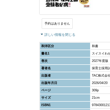
予約はありません
詳しい情報を閉じる
和洋区分
和書
書名1
スイスイわ
巻次
2027年度版
著者名
保育士採用
出版者
TAC株式会
出版年月日
2026/04/20
ページ
309p
サイズ
21cm
ISBN1
9784300121