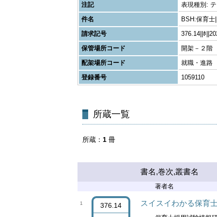
注記
表現種別: テキス
件名
BSH:保育士
請求記号
376.14||ﾎ||2
保管場所コード
開架－２階
配架場所コード
就職・進路
登録番号
1059110
所蔵一覧
所蔵
1
冊
書名,巻次,叢書名
著者名
スイスイわかる保育士
1
376.14