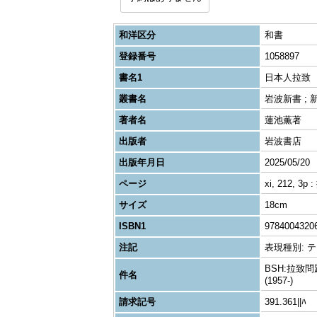
和洋区分
和書
登録番号
1058897
書名1
日本人拉致
叢書名
岩波新書 ; 新
著者名
蓮池薫著
出版者
岩波書店
出版年月日
2025/05/20
ページ
xi, 212, 3p
サイズ
18cm
ISBN1
9784004320
注記
表現種別: テキ
BSH:拉致問題
件名
(1957-)
請求記号
391.361||ﾊ