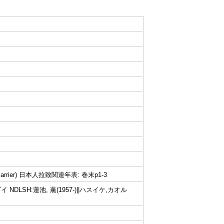
carrier) 日本人拉致関連年表: 巻末p1-3
NDLSH:蓮池, 薫(1957-)||ハスイケ,カオル