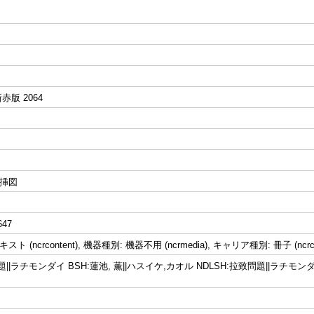
赤版 2064
 : 挿図
647
スト (ncrcontent), 機器種別: 機器不用 (ncrmedia), キャリア種別: 冊子 (ncr
||ラチモンダイ BSH:蓮池, 薫||ハスイケ,カオル NDLSH:拉致問題||ラチモンダイ 