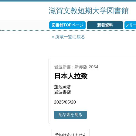
滋賀文教短期大学図書館
図書館TOPページ
新着資料
フリ
所蔵一覧に戻る
岩波新書 ; 新赤版 2064
日本人拉致
蓮池薫著
岩波書店
2025/05/20
配架図を見る
予約はありません