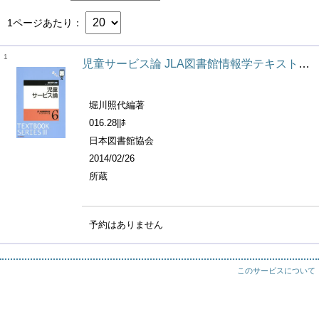
1ページあたり
1
児童サービス論 JLA図書館情報学テキストシリーズ3 / 塩見昇, 柴田正美, 小田光宏, 大谷康晴編集 ; 6
堀川照代編著
016.28||ﾎ
日本図書館協会
2014/02/26
所蔵
予約はありません
このサービスについて