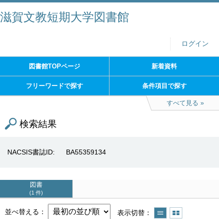
滋賀文教短期大学図書館
ログイン
図書館TOPページ
新着資料
フリーワードで探す
条件項目で探す
すべて見る
検索結果
NACSIS書誌ID
BA55359134
図書
1 件
並べ替える
表示切替