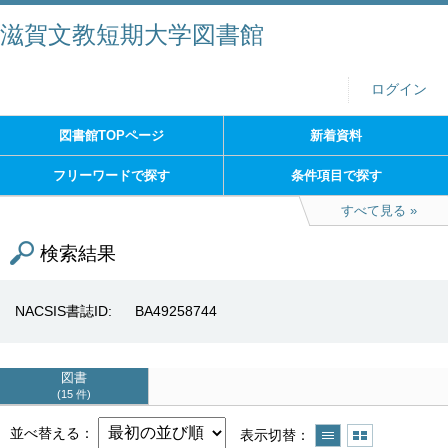
滋賀文教短期大学図書館
ログイン
図書館TOPページ
新着資料
フリーワードで探す
条件項目で探す
すべて見る
検索結果
NACSIS書誌ID
BA49258744
図書
15 件
並べ替える
表示切替