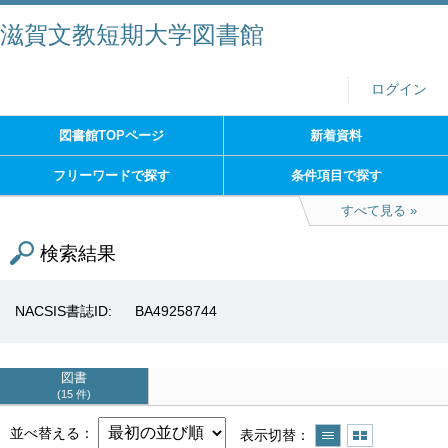
滋賀文教短期大学図書館
ログイン
図書館TOPページ
新着資料
フリーワードで探す
条件項目で探す
すべて見る
検索結果
NACSIS書誌ID
BA49258744
図書
15 件
並べ替える
表示切替