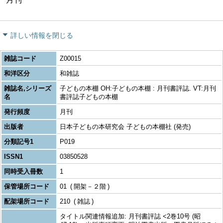
詳しい情報を閉じる
雑誌コード
Z00015
和洋区分
和雑誌
雑誌名,シリーズ
子どもの本棚 OH:子どもの本棚 : 月刊書評誌. VT:月刊
名
書評誌子どもの本棚
発行頻度
月刊
出版者
日本子どもの本研究会 子どもの本棚社 (発売)
分類記号1
P019
ISSN1
03850528
同時受入冊数
1
保管場所コード
01
開架－２階
配架場所コード
210
雑誌
タイトル関連情報追加: 月刊書評誌 <2巻10号 (昭