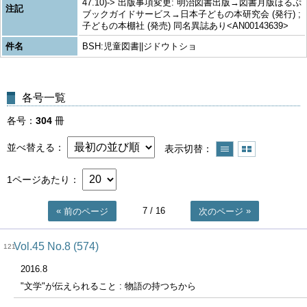
47.10)-> 出版事項変更: 明治図書出版→図書月版ほるぷ
注記
ブックガイドサービス→日本子どもの本研究会 (発行) ;
子どもの本棚社 (発売) 同名異誌あり<AN00143639>
件名
BSH:児童図書||ジドウトショ
各号一覧
各号
304
冊
並べ替える
表示切替
1ページあたり
7
/ 16
前のページ
次のページ
Vol.45 No.8 (574)
121
2016.8
"文学"が伝えられること : 物語の持つちから