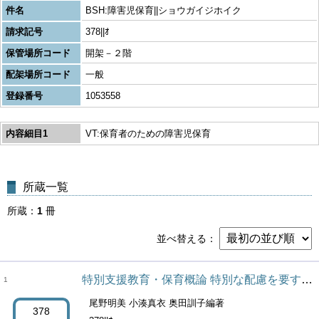
件名
BSH:障害児保育||ショウガイジホイク
請求記号
378||ｵ
保管場所コード
開架－２階
配架場所コード
一般
登録番号
1053558
内容細目1
VT:保育者のための障害児保育
所蔵一覧
所蔵
1
冊
並べ替える
特別支援教育・保育概論 特別な配慮を要する子どもの理解と支援
1
尾野明美 小湊真衣 奥田訓子編著
378