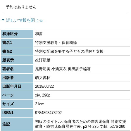
予約はありません
詳しい情報を閉じる
和洋区分
和書
書名1
特別支援教育・保育概論
書名2
特別な配慮を要する子どもの理解と支援
版表示
改訂新版
著者名
尾野明美 小湊真衣 奥田訓子編著
出版者
萌文書林
出版年月日
2019/03/22
ページ
xiv, 298p
サイズ
21cm
ISBN1
9784893473202
初版のタイトル: 保育者のための障害児保育 特別支援
注記
教育・障害児保育歴史年表: p274-275 文献: p276-290