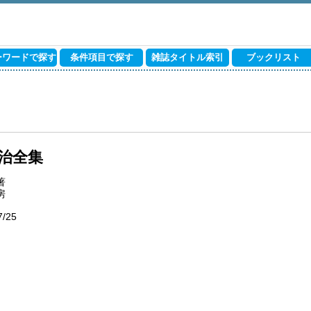
ーワードで探す
条件項目で探す
雑誌タイトル索引
ブックリスト
治全集
著
房
7/25