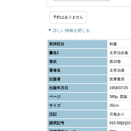
予約はありません
詳しい情報を閉じる
和洋区分
和書
書名1
太宰治全集
巻次
第10巻
著者名
太宰治著
出版者
筑摩書房
出版年月日
1958/07/25
ページ
380p, 図版 
サイズ
20cm
注記
月報あり
請求記号
918.68||ﾀ||10