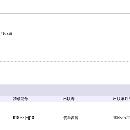
107編
請求記号
出版者
出版年月
918.68||ﾀ||10
筑摩書房
1958/07/2