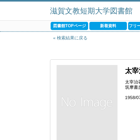
滋賀文教短期大学図書館
図書館TOPページ
新着資料
フリ
検索結果に戻る
太宰
太宰治
筑摩書
1958/0