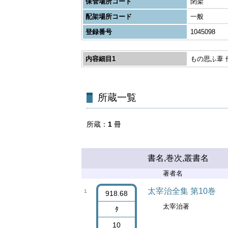
保管場所コード
閉架
配架場所コード
一般
登録番号
1045098
内容細目1
もの思ふ葦 他
所蔵一覧
所蔵
1
冊
書名,巻次,叢書名
著者名
太宰治全集 第10巻
1
918.68
太宰治著
ﾀ
10