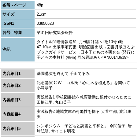
各号 - ページ
48p
サイズ
21cm
ISSN1
03850528
各号 - 特集
第31回研究集会報告
タイトル関連情報追加: 月刊書評誌 <2巻10号 (昭
47.10)-> 出版事項変更: 明治図書出版→図書月版ほるぷ
注記
ブックガイドサービス→日本子どもの本研究会 (発行) ;
子どもの本棚社 (発売) 同名異誌あり<AN00143639>
内容細目1
基調講演を終えて 千田てるみ
記念講演 C.W.ニコル氏「心に木を植える」を聞いて
内容細目2
小澤恭子
実践報告1 学校図書館を教育活動に根付かせるために
内容細目3
田揚江里, 丸山英子
実践報告2 地域文庫の可能性を探る 大萱生都, 渡部康
内容細目4
夫
シンポジウム「子どもと読書と平和と」 今関信子, 岩
内容細目5
崎弘明, サイェド明花