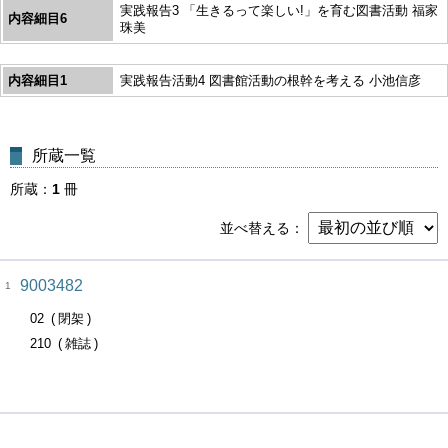
実践報告3 「生きるって楽しい!」を育む図書活動 福家
内容細目6
珠美
内容細目1
実践報告活動4 図書館活動の根幹を考える 小池信彦
所蔵一覧
所蔵
1
冊
並べ替える
9003482
1
02
閉架
210
雑誌