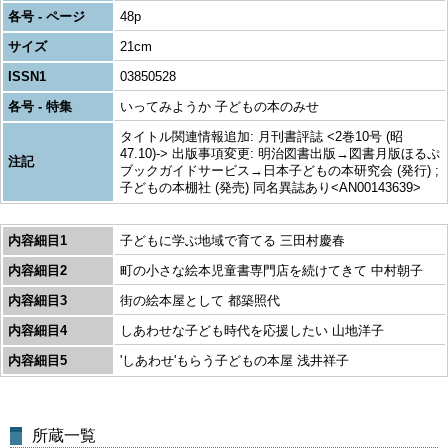
各号 - ページ
48p
サイズ
21cm
ISSN1
03850528
各号 - 特集
いってみようか 子どもの本のみせ
タイトル関連情報追加: 月刊書評誌 <2巻10号 (昭
47.10)-> 出版事項変更: 明治図書出版→図書月版ほるぷ
注記
ブックガイドサービス→日本子どもの本研究会 (発行) ;
子どもの本棚社 (発売) 同名異誌あり<AN00143639>
内容細目1
子どもに学ぶ地域で育てる 三田村慶春
内容細目2
町の小さな絵本児童書専門店を続けてきて 中村朝子
内容細目3
街の絵本屋として 都築照代
内容細目4
しあわせな子ども時代を応援したい 山地洋子
内容細目5
'しあわせ'もらう子どもの本屋 浅井祥子
所蔵一覧