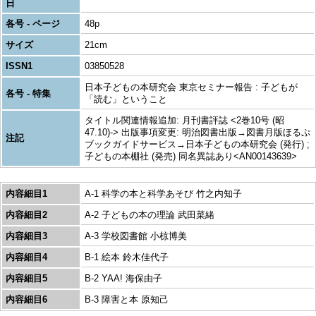
日
各号 - ページ
48p
サイズ
21cm
ISSN1
03850528
日本子どもの本研究会 東京セミナー報告 : 子どもが
各号 - 特集
「読む」ということ
タイトル関連情報追加: 月刊書評誌 <2巻10号 (昭
47.10)-> 出版事項変更: 明治図書出版→図書月版ほるぷ
注記
ブックガイドサービス→日本子どもの本研究会 (発行) ;
子どもの本棚社 (発売) 同名異誌あり<AN00143639>
内容細目1
A-1 科学の本と科学あそび 竹之内知子
内容細目2
A-2 子どもの本の理論 武田菜緒
内容細目3
A-3 学校図書館 小椋博美
内容細目4
B-1 絵本 鈴木佳代子
内容細目5
B-2 YAA! 海保由子
内容細目6
B-3 障害と本 原知己