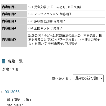
内容細目1
C-1 児童文学 戸田山みどり, 米田久美江
内容細目2
C-2 ノンフィクション 加藤絹子
内容細目3
C-3 多様性と読書 赤尾昭子
内容細目4
C-4 全国ネット 小野秀子
記念公演「子どもは問題解決の主人公 : 本を読み、権
内容細目5
利を知ることでエンパワーされる」 （甲斐田万智子
氏）を聞いて 中村由美子, 花川智子
所蔵一覧
所蔵
1
冊
並べ替える
9013066
1
01
開架－２階
210
雑誌