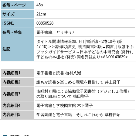
各号 - ページ
48p
サイズ
21cm
ISSN1
03850528
各号 - 特集
電子書籍、どう使う?
タイトル関連情報追加: 月刊書評誌 <2巻10号 (昭
47.10)-> 出版事項変更: 明治図書出版→図書月版ほるぷ
注記
ブックガイドサービス→日本子どもの本研究会 (発行) ;
子どもの本棚社 (発売) 同名異誌あり<AN00143639>
内容細目1
電子書籍と読書 植村八潮
内容細目2
誰もが読書を楽しめる環境を目指して 井上賞子
市町村と県による協働電子図書館（デジとしょ信州）
内容細目3
の取り組みについて 棟田聖子
内容細目4
電子書籍と学校図書館 木下通子
内容細目5
学習図鑑と電子書籍、そしれこれから 草柳佳昭