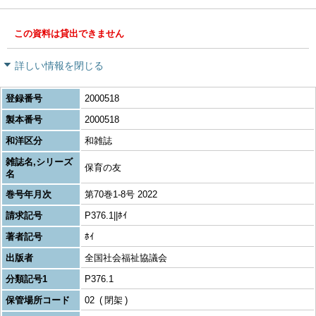
この資料は貸出できません
詳しい情報を閉じる
登録番号
2000518
製本番号
2000518
和洋区分
和雑誌
雑誌名,シリーズ
保育の友
名
巻号年月次
第70巻1-8号 2022
請求記号
P376.1||ﾎｲ
著者記号
ﾎｲ
出版者
全国社会福祉協議会
分類記号1
P376.1
保管場所コード
02
閉架