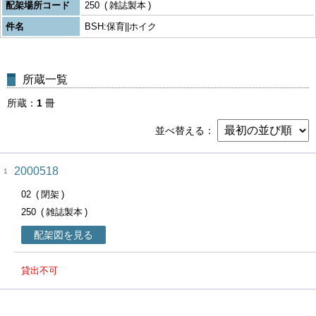
配架場所コード
250
雑誌製本
件名
BSH:保育||ホイク
所蔵一覧
所蔵
1
冊
並べ替える
2000518
1
02
閉架
250
雑誌製本
配架図を見る
貸出不可