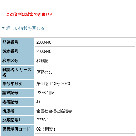
この資料は貸出できません
詳しい情報を閉じる
登録番号
2000440
製本番号
2000440
和洋区分
和雑誌
雑誌名,シリーズ
保育の友
名
巻号年月次
第68巻8-13号 2020
請求記号
P376.1||ﾎｲ
著者記号
ﾎｲ
出版者
全国社会福祉協議会
分類記号1
P376.1
保管場所コード
02
閉架