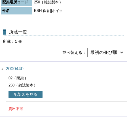
配架場所コード
250
雑誌製本
件名
BSH:保育||ホイク
所蔵一覧
所蔵
1
冊
並べ替える
2000440
1
02
閉架
250
雑誌製本
配架図を見る
貸出不可