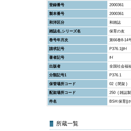
登録番号
2000361
製本番号
2000361
和洋区分
和雑誌
雑誌名,シリーズ名
保育の友
巻号年月次
第66巻8-14号
請求記号
P376.1||ﾎｲ
著者記号
ﾎｲ
出版者
全国社会福
分類記号1
P376.1
保管場所コード
02
閉架
配架場所コード
250
雑誌製
件名
BSH:保育|
所蔵一覧