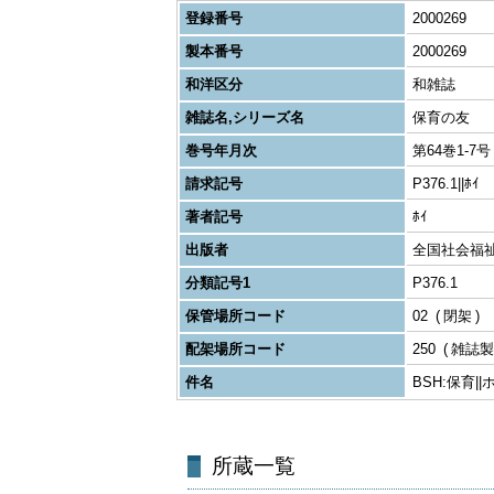
登録番号
2000269
製本番号
2000269
和洋区分
和雑誌
雑誌名,シリーズ名
保育の友
巻号年月次
第64巻1-7号 
請求記号
P376.1||ﾎｲ
著者記号
ﾎｲ
出版者
全国社会福
分類記号1
P376.1
保管場所コード
02
閉架
配架場所コード
250
雑誌製
件名
BSH:保育|
所蔵一覧