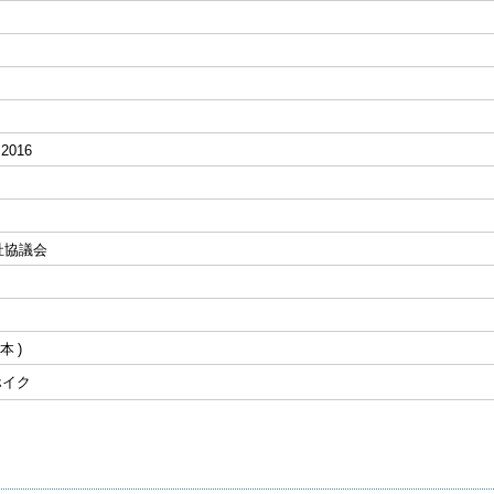
2016
祉協議会
本
|ホイク