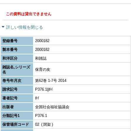
この資料は貸出できません
詳しい情報を閉じる
登録番号
2000182
製本番号
2000182
和洋区分
和雑誌
雑誌名,シリーズ
保育の友
名
巻号年月次
第62巻 1-7号 2014
請求記号
P376.1||ﾎｲ
著者記号
ﾎｲ
出版者
全国社会福祉協議会
分類記号1
P376.1
保管場所コード
02
閉架