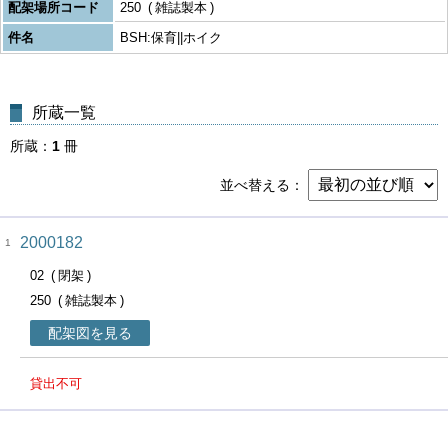
配架場所コード
250
雑誌製本
件名
BSH:保育||ホイク
所蔵一覧
所蔵
1
冊
並べ替える
2000182
1
02
閉架
250
雑誌製本
配架図を見る
貸出不可