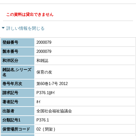
この資料は貸出できません
詳しい情報を閉じる
登録番号
2000079
製本番号
2000079
和洋区分
和雑誌
雑誌名,シリーズ
保育の友
名
巻号年月次
第60巻1-7号 2012
請求記号
P376.1||ﾎｲ
著者記号
ﾎｲ
出版者
全国社会福祉協議会
分類記号1
P376.1
保管場所コード
02
閉架