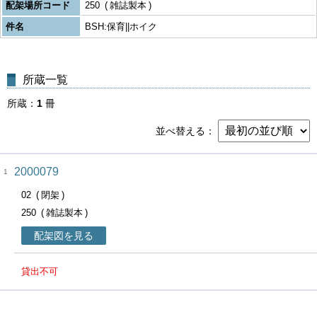
配架場所コード
250
雑誌製本
件名
BSH:保育||ホイク
所蔵一覧
所蔵
1
冊
並べ替える
2000079
1
02
閉架
250
雑誌製本
配架図を見る
貸出不可