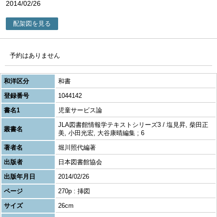
2014/02/26
配架図を見る
予約はありません
和洋区分
和書
登録番号
1044142
書名1
児童サービス論
JLA図書館情報学テキストシリーズ3 / 塩見昇, 柴田正
叢書名
美, 小田光宏, 大谷康晴編集 ; 6
著者名
堀川照代編著
出版者
日本図書館協会
出版年月日
2014/02/26
ページ
270p : 挿図
サイズ
26cm