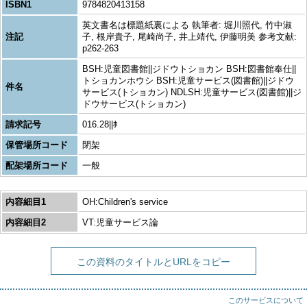
ISBN1
9784820413158
英文書名は標題紙裏による 執筆者: 堀川照代, 竹中淑
注記
子, 根岸貴子, 尾崎尚子, 井上靖代, 伊藤明美 参考文献:
p262-263
BSH:児童図書館||ジドウトショカン BSH:図書館奉仕||
トショカンホウシ BSH:児童サービス(図書館)||ジドウ
件名
サービス(トショカン) NDLSH:児童サービス(図書館)||ジ
ドウサービス(トショカン)
請求記号
016.28||ﾎ
保管場所コード
閉架
配架場所コード
一般
内容細目1
OH:Children's service
内容細目2
VT:児童サービス論
この資料のタイトルとURLをコピー
このサービスについて