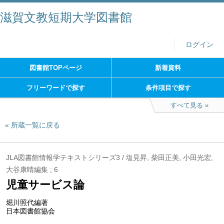
滋賀文教短期大学図書館
ログイン
図書館TOPページ
新着資料
フリーワードで探す
条件項目で探す
すべて見る
所蔵一覧に戻る
JLA図書館情報学テキストシリーズ3 / 塩見昇, 柴田正美, 小田光宏,
大谷康晴編集 ; 6
児童サービス論
堀川照代編著
日本図書館協会