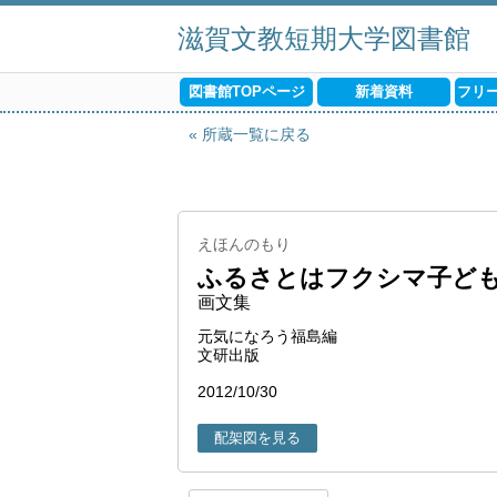
滋賀文教短期大学図書館
図書館TOPページ
新着資料
フリ
所蔵一覧に戻る
えほんのもり
ふるさとはフクシマ子どもた
画文集
元気になろう福島編
文研出版
2012/10/30
配架図を見る