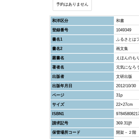
予約はありません
和洋区分
和書
登録番号
1049349
書名1
ふるさとはフ
書名2
画文集
叢書名
えほんのも
著者名
元気になろ
出版者
文研出版
出版年月日
2012/10/30
ページ
31p
サイズ
22×27cm
ISBN1
9784580821
請求記号
369.31||ｹ
保管場所コード
開架－２階