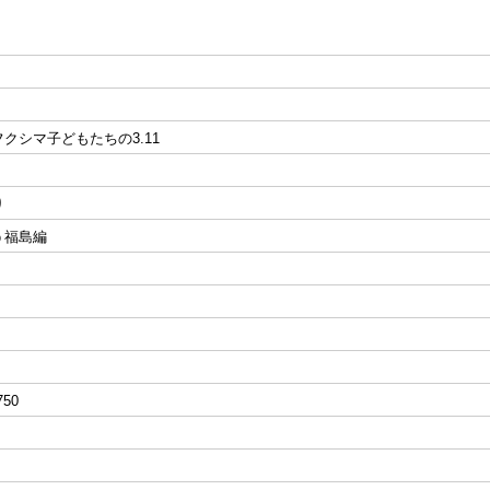
クシマ子どもたちの3.11
り
う福島編
750