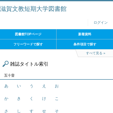
滋賀文教短期大学図書館
ログイン
図書館TOPページ
新着資料
フリーワードで探す
条件項目で探す
すべて見る
雑誌タイトル索引
五十音
あ
い
う
え
お
か
き
く
け
こ
さ
し
す
せ
そ