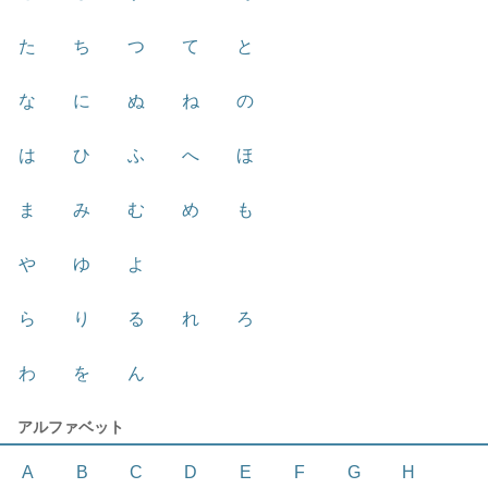
た
ち
つ
て
と
な
に
ぬ
ね
の
は
ひ
ふ
へ
ほ
ま
み
む
め
も
や
ゆ
よ
ら
り
る
れ
ろ
わ
を
ん
アルファベット
A
B
C
D
E
F
G
H