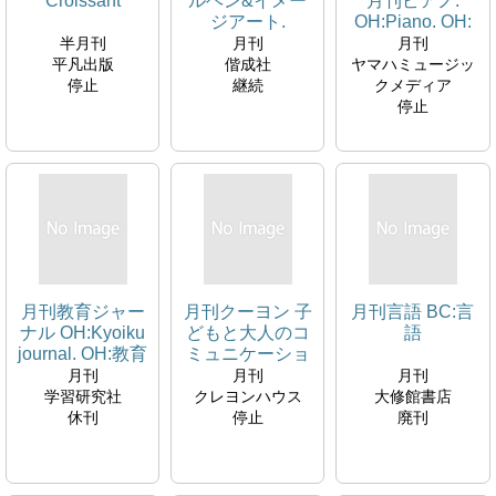
Croissant
ルヘン&イメー
月刊ピアノ.
ジアート.
OH:Piano. OH:
ST:Moe
ピアノ
半月刊
月刊
月刊
平凡出版
偕成社
ヤマハミュージッ
停止
継続
クメディア
停止
月刊教育ジャー
月刊クーヨン 子
月刊言語 BC:言
ナル OH:Kyoiku
どもと大人のコ
語
journal. OH:教育
ミュニケーショ
ジャーナル
ンマガジン
月刊
月刊
月刊
Cooyon. OH:育
学習研究社
クレヨンハウス
大修館書店
児と、育自と。
休刊
停止
廃刊