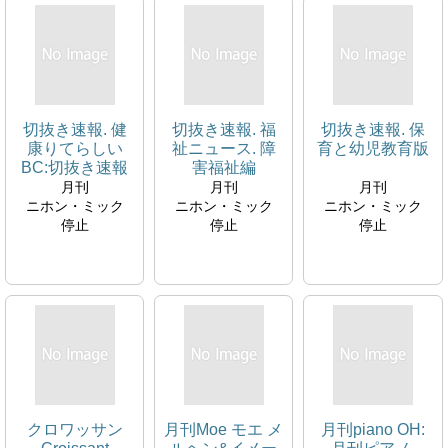
切抜き速報. 健
切抜き速報. 福
切抜き速報. 保
康りてらしい
祉ニュース. 障
育と幼児教育版
BC:切抜き速報
害福祉編
健康教育版
welfare clipping
月刊
月刊
月刊
news flash
ニホン・ミック
ニホン・ミック
ニホン・ミック
停止
停止
停止
クロワッサン
月刊Moe モエ メ
月刊piano OH: