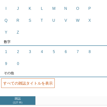
I
J
K
L
M
N
O
P
Q
R
S
T
U
V
W
X
Y
Z
数字
1
2
3
4
5
6
7
8
9
0
その他
すべての雑誌タイトルを表示
雑誌
127 件