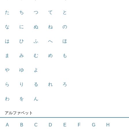
た
ち
つ
て
と
な
に
ぬ
ね
の
は
ひ
ふ
へ
ほ
ま
み
む
め
も
や
ゆ
よ
ら
り
る
れ
ろ
わ
を
ん
アルファベット
A
B
C
D
E
F
G
H