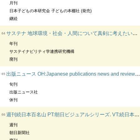
月刊
日本子どもの本研究会 子どもの本棚社 (発売)
継続
サステナ 地球環境・社会・人間について真剣に考えたい人のための雑誌。. BC:サステイナビリティ学連携研究機構季刊誌. OH:サステナ. New. DT:総集編「サステナ」は何を伝えてきたのか. 特別号 (2010). OH:サステナ : 地球環境・社会・人間について真剣に考えたい人のために。
64
年刊
サステイナビリティ学連携研究機構
廃刊
出版ニュース OH:Japanese publications news and reviews. OH:Shuppan news
65
旬刊
出版ニュース社
休刊
週刊続日本百名山 PT:朝日ビジュアルシリーズ. VT:続日本百名山
66
週刊
朝日新聞社