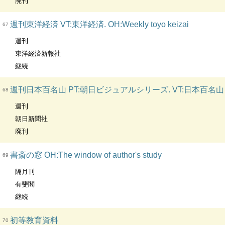
廃刊
週刊東洋経済 VT:東洋経済. OH:Weekly toyo keizai
67
週刊
東洋経済新報社
継続
週刊日本百名山 PT:朝日ビジュアルシリーズ. VT:日本百名山
68
週刊
朝日新聞社
廃刊
書斎の窓 OH:The window of author's study
69
隔月刊
有斐閣
継続
初等教育資料
70