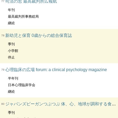
司法の窓 最高裁判所広報紙
77
年刊
最高裁判所事務総局
継続
新幼児と保育 0歳からの総合保育誌
78
季刊
小学館
停止
心理臨床の広場 forum: a clinical psychology magazine
79
半年刊
日本心理臨床学会
継続
ジャパンズビーガンつぶつぶ 体、心、地球が調和する食を選ぼう。 : 日本人のためのビーガン情報誌
80
季刊