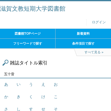
滋賀文教短期大学図書館
ログイン
図書館TOPページ
新着資料
フリーワードで探す
条件項目で探す
すべて見る
雑誌タイトル索引
五十音
あ
い
う
え
お
か
き
く
け
こ
さ
し
す
せ
そ