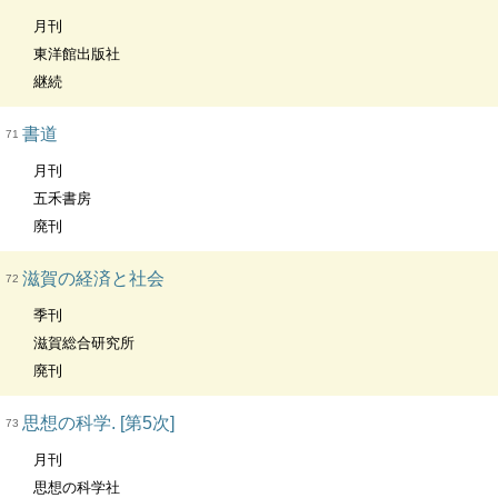
月刊
東洋館出版社
継続
書道
71
月刊
五禾書房
廃刊
滋賀の経済と社会
72
季刊
滋賀総合研究所
廃刊
思想の科学. [第5次]
73
月刊
思想の科学社