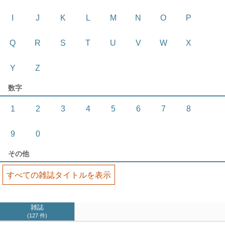
I
J
K
L
M
N
O
P
Q
R
S
T
U
V
W
X
Y
Z
数字
1
2
3
4
5
6
7
8
9
0
その他
すべての雑誌タイトルを表示
雑誌
127 件