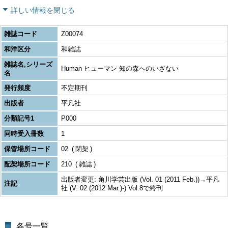
詳しい情報を閉じる
雑誌コード
Z00074
和洋区分
和雑誌
雑誌名,シリーズ
Human ヒューマン 知の森へのいざない
名
発行頻度
不定期刊
出版者
平凡社
分類記号1
P000
同時受入冊数
1
保管場所コード
02
閉架
配架場所コード
210
雑誌
出版者変更: 角川学芸出版 (Vol. 01 (2011 Feb.))→平凡
注記
社 (V. 02 (2012 Mar.)-) Vol.8で終刊
各号一覧