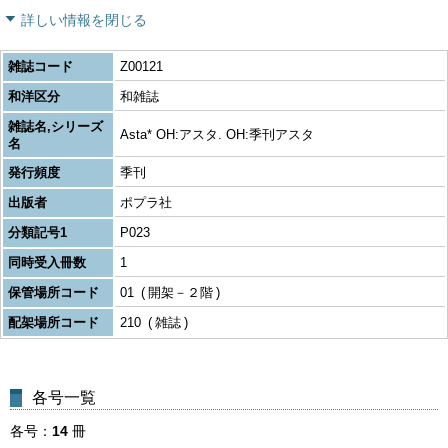
詳しい情報を閉じる
雑誌コード
Z00121
和洋区分
和雑誌
雑誌名,シリーズ
Asta* OH:アスタ. OH:季刊アスタ
名
発行頻度
季刊
出版者
ポプラ社
分類記号1
P023
同時受入冊数
1
保管場所コード
01
開架－２階
配架場所コード
210
雑誌
各号一覧
各号
14
冊