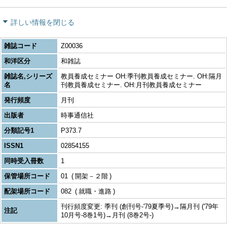
詳しい情報を閉じる
雑誌コード
Z00036
和洋区分
和雑誌
雑誌名,シリーズ
教員養成セミナー OH:季刊教員養成セミナー. OH:隔月
名
刊教員養成セミナー. OH:月刊教員養成セミナー
発行頻度
月刊
出版者
時事通信社
分類記号1
P373.7
ISSN1
02854155
同時受入冊数
1
保管場所コード
01
開架－２階
配架場所コード
082
就職・進路
刊行頻度変更: 季刊 (創刊号-'79夏季号)→隔月刊 ('79年
注記
10月号-8巻1号)→月刊 (8巻2号-)