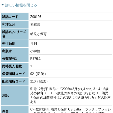
詳しい情報を閉じる
雑誌コード
Z00126
和洋区分
和雑誌
雑誌名,シリーズ
幼児と保育
名
発行頻度
月刊
出版者
小学館
分類記号1
P376.1
同時受入冊数
1
保管場所コード
02
閉架
配架場所コード
210
雑誌
51巻12号(平18.3)に「2006年3月からLatta, 3・4・5歳
児の保育, 0・1・2歳児の保育の3誌刊行となり、幼児
注記
と保育の編集精神はこの3誌に引き継がれる」旨の記事
あり
CF:教育技術. 幼児と保育 CS:Latta = ラッタ : フレッシ
件名