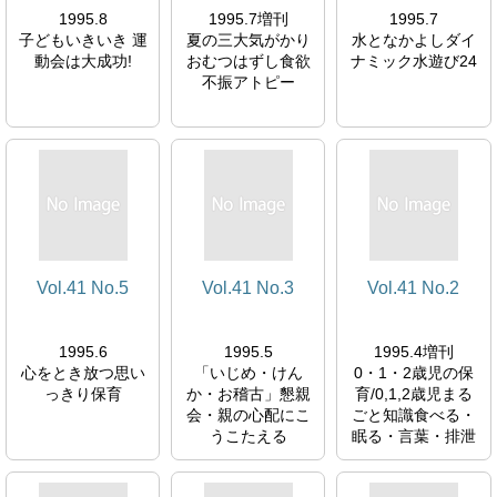
1995.8
1995.7増刊
1995.7
子どもいきいき 運
夏の三大気がかり
水となかよしダイ
動会は大成功!
おむつはずし食欲
ナミック水遊び24
不振アトピー
Vol.41 No.5
Vol.41 No.3
Vol.41 No.2
1995.6
1995.5
1995.4増刊
心をとき放つ思い
「いじめ・けん
0・1・2歳児の保
っきり保育
か・お稽古」懇親
育/0,1,2歳児まる
会・親の心配にこ
ごと知識食べる・
うこたえる
眠る・言葉・排泄
他