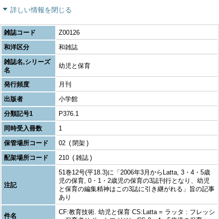
詳しい情報を閉じる
雑誌コード
Z00126
和洋区分
和雑誌
雑誌名,シリーズ
幼児と保育
名
発行頻度
月刊
出版者
小学館
分類記号1
P376.1
同時受入冊数
1
保管場所コード
02
閉架
配架場所コード
210
雑誌
51巻12号(平18.3)に「2006年3月からLatta, 3・4・5歳
児の保育, 0・1・2歳児の保育の3誌刊行となり、幼児
注記
と保育の編集精神はこの3誌に引き継がれる」旨の記事
あり
CF:教育技術. 幼児と保育 CS:Latta = ラッタ : フレッシ
件名