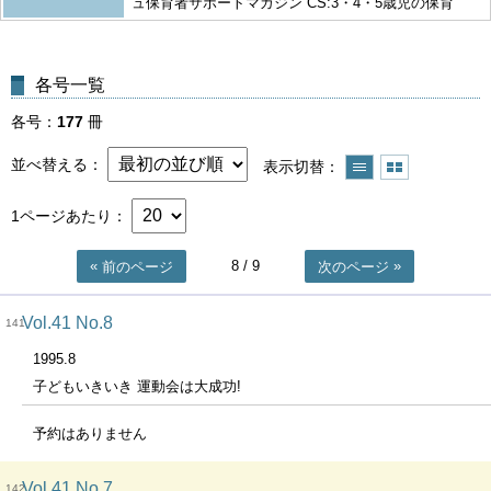
ュ保育者サポートマガジン CS:3・4・5歳児の保育
各号一覧
各号
177
冊
並べ替える
表示切替
1ページあたり
8
/ 9
前のページ
次のページ
Vol.41 No.8
141
1995.8
子どもいきいき 運動会は大成功!
予約はありません
Vol.41 No.7
142