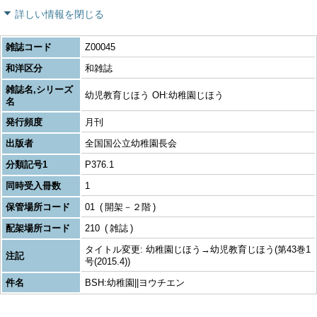
詳しい情報を閉じる
雑誌コード
Z00045
和洋区分
和雑誌
雑誌名,シリーズ
幼児教育じほう OH:幼稚園じほう
名
発行頻度
月刊
出版者
全国国公立幼稚園長会
分類記号1
P376.1
同時受入冊数
1
保管場所コード
01
開架－２階
配架場所コード
210
雑誌
タイトル変更: 幼稚園じほう→幼児教育じほう(第43巻1
注記
号(2015.4))
件名
BSH:幼稚園||ヨウチエン