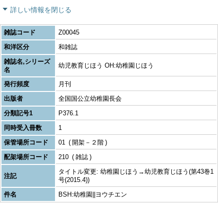
詳しい情報を閉じる
雑誌コード
Z00045
和洋区分
和雑誌
雑誌名,シリーズ
幼児教育じほう OH:幼稚園じほう
名
発行頻度
月刊
出版者
全国国公立幼稚園長会
分類記号1
P376.1
同時受入冊数
1
保管場所コード
01
開架－２階
配架場所コード
210
雑誌
タイトル変更: 幼稚園じほう→幼児教育じほう(第43巻1
注記
号(2015.4))
件名
BSH:幼稚園||ヨウチエン