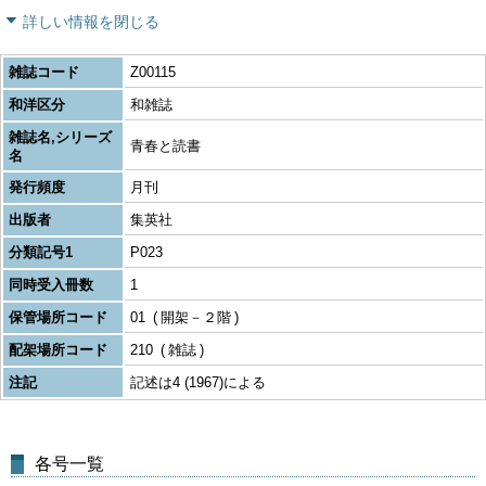
詳しい情報を閉じる
雑誌コード
Z00115
和洋区分
和雑誌
雑誌名,シリーズ
青春と読書
名
発行頻度
月刊
出版者
集英社
分類記号1
P023
同時受入冊数
1
保管場所コード
01
開架－２階
配架場所コード
210
雑誌
注記
記述は4 (1967)による
各号一覧