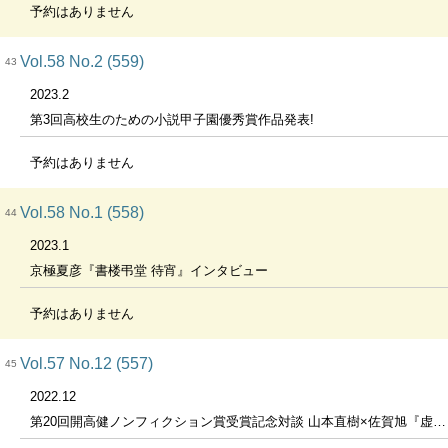
予約はありません
Vol.58 No.2 (559)
43
2023.2
第3回高校生のための小説甲子園優秀賞作品発表!
予約はありません
Vol.58 No.1 (558)
44
2023.1
京極夏彦『書楼弔堂 待宵』インタビュー
予約はありません
Vol.57 No.12 (557)
45
2022.12
第20回開高健ノンフィクション賞受賞記念対談 山本直樹×佐賀旭『虚ろな革命家たち-連合赤軍 森恒夫の足跡をだとって』