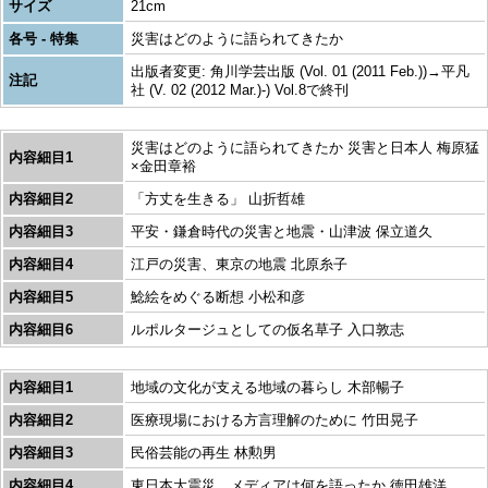
サイズ
21cm
各号 - 特集
災害はどのように語られてきたか
出版者変更: 角川学芸出版 (Vol. 01 (2011 Feb.))→平凡
注記
社 (V. 02 (2012 Mar.)-) Vol.8で終刊
災害はどのように語られてきたか 災害と日本人 梅原猛
内容細目1
×金田章裕
内容細目2
「方丈を生きる」 山折哲雄
内容細目3
平安・鎌倉時代の災害と地震・山津波 保立道久
内容細目4
江戸の災害、東京の地震 北原糸子
内容細目5
鯰絵をめぐる断想 小松和彦
内容細目6
ルポルタージュとしての仮名草子 入口敦志
内容細目1
地域の文化が支える地域の暮らし 木部暢子
内容細目2
医療現場における方言理解のために 竹田晃子
内容細目3
民俗芸能の再生 林勲男
内容細目4
東日本大震災、メディアは何を語ったか 徳田雄洋