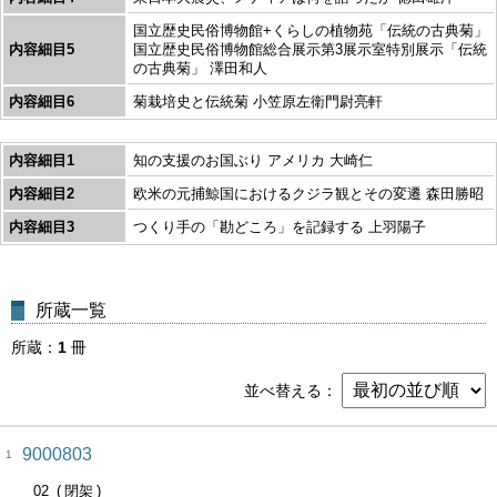
国立歴史民俗博物館+くらしの植物苑「伝統の古典菊」
内容細目5
国立歴史民俗博物館総合展示第3展示室特別展示「伝統
の古典菊」 澤田和人
内容細目6
菊栽培史と伝統菊 小笠原左衛門尉亮軒
内容細目1
知の支援のお国ぶり アメリカ 大崎仁
内容細目2
欧米の元捕鯨国におけるクジラ観とその変遷 森田勝昭
内容細目3
つくり手の「勘どころ」を記録する 上羽陽子
所蔵一覧
所蔵
1
冊
並べ替える
9000803
1
02
閉架