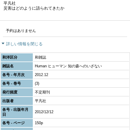
平凡社
災害はどのように語られてきたか
予約はありません
詳しい情報を閉じる
和洋区分
和雑誌
雑誌名
Human ヒューマン 知の森へのいざない
各号 - 年月次
2012.12
各号 - 巻号
(3)
発行頻度
不定期刊
出版者
平凡社
各号 - 出版年月
2012/12/12
日
各号 - ページ
150p