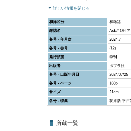
詳しい情報を閉じる
和洋区分
和雑誌
雑誌名
Asta* OH
各号 - 年月次
2024.7
各号 - 巻号
(12)
発行頻度
季刊
出版者
ポプラ社
各号 - 出版年月日
2024/07/25
各号 - ページ
160p
サイズ
21cm
各号 - 特集
荻原浩 平戸
所蔵一覧