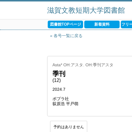
滋賀文教短期大学図書館
図書館TOPページ
新着資料
フリ
各号一覧に戻る
Asta* OH:アスタ. OH:季刊アスタ
季刊
(12)
2024.7
ポプラ社
荻原浩 平戸萌
予約はありません