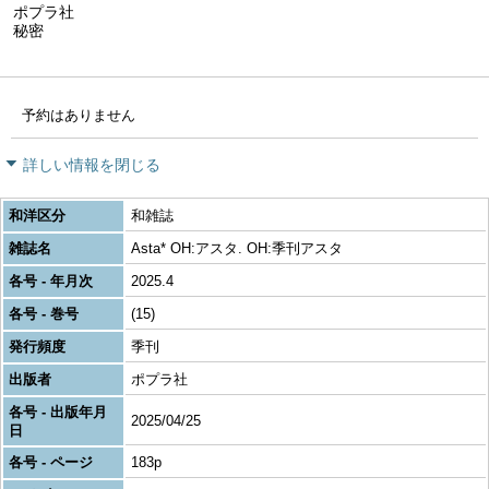
ポプラ社
秘密
予約はありません
詳しい情報を閉じる
和洋区分
和雑誌
雑誌名
Asta* OH:アスタ. OH:季刊アスタ
各号 - 年月次
2025.4
各号 - 巻号
(15)
発行頻度
季刊
出版者
ポプラ社
各号 - 出版年月
2025/04/25
日
各号 - ページ
183p