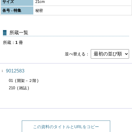
サイズ
21cm
各号 - 特集
秘密
所蔵一覧
所蔵
1
冊
並べ替える
9012583
1
01
開架－２階
210
雑誌
この資料のタイトルとURLをコピー