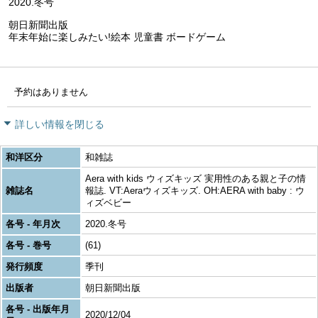
2020.冬号
朝日新聞出版
年末年始に楽しみたい!絵本 児童書 ボードゲーム
予約はありません
詳しい情報を閉じる
和洋区分
和雑誌
Aera with kids ウィズキッズ 実用性のある親と子の情
雑誌名
報誌. VT:Aeraウィズキッズ. OH:AERA with baby : ウ
ィズベビー
各号 - 年月次
2020.冬号
各号 - 巻号
(61)
発行頻度
季刊
出版者
朝日新聞出版
各号 - 出版年月
2020/12/04