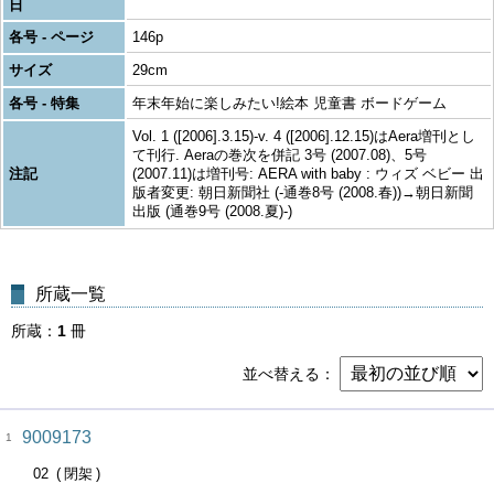
日
各号 - ページ
146p
サイズ
29cm
各号 - 特集
年末年始に楽しみたい!絵本 児童書 ボードゲーム
Vol. 1 ([2006].3.15)-v. 4 ([2006].12.15)はAera増刊とし
て刊行. Aeraの巻次を併記 3号 (2007.08)、5号
注記
(2007.11)は増刊号: AERA with baby : ウィズ ベビー 出
版者変更: 朝日新聞社 (-通巻8号 (2008.春))→朝日新聞
出版 (通巻9号 (2008.夏)-)
所蔵一覧
所蔵
1
冊
並べ替える
9009173
1
02
閉架