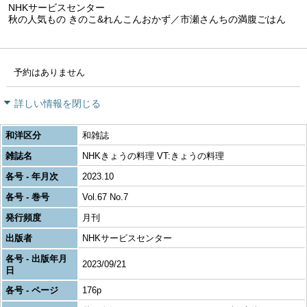
NHKサービスセンター
秋の人気もの きのこ&れんこんおかず／市瀬さんちの満腹ごはん
予約はありません
詳しい情報を閉じる
和洋区分
和雑誌
雑誌名
NHKきょうの料理 VT:きょうの料理
各号 - 年月次
2023.10
各号 - 巻号
Vol.67 No.7
発行頻度
月刊
出版者
NHKサービスセンター
各号 - 出版年月
2023/09/21
日
各号 - ページ
176p