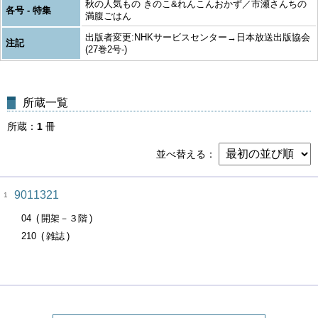
秋の人気もの きのこ&れんこんおかず／市瀬さんちの
各号 - 特集
満腹ごはん
出版者変更:NHKサービスセンター→日本放送出版協会
注記
(27巻2号-)
所蔵一覧
所蔵
1
冊
並べ替える
9011321
1
04
開架－３階
210
雑誌