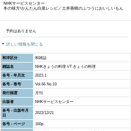
NHKサービスセンター
冬の味方!かんたん白菜レシピ／土井善晴のふつうにおいしいもん
予約はありません
詳しい情報を閉じる
和洋区分
和雑誌
雑誌名
NHKきょうの料理 VT:きょうの料理
各号 - 年月次
2023.1
各号 - 巻号
Vol.66 No.10
発行頻度
月刊
出版者
NHKサービスセンター
各号 - 出版年月
2022/12/21
日
各号 - ページ
160p