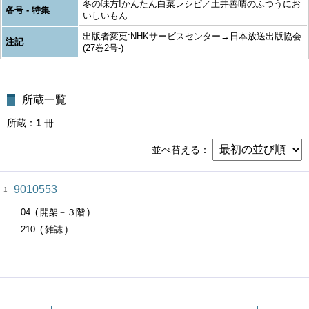
冬の味方!かんたん白菜レシピ／土井善晴のふつうにお
各号 - 特集
いしいもん
出版者変更:NHKサービスセンター→日本放送出版協会
注記
(27巻2号-)
所蔵一覧
所蔵
1
冊
並べ替える
9010553
1
04
開架－３階
210
雑誌