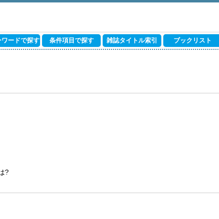
ーワードで探す
条件項目で探す
雑誌タイトル索引
ブックリスト
は?