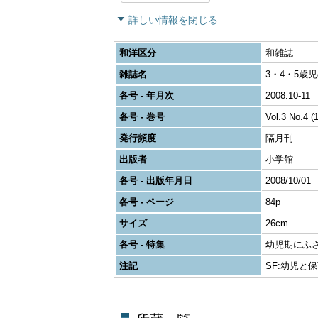
詳しい情報を閉じる
和洋区分
和雑誌
雑誌名
3・4・5歳児
各号 - 年月次
2008.10-11
各号 - 巻号
Vol.3 No.4 (
発行頻度
隔月刊
出版者
小学館
各号 - 出版年月日
2008/10/01
各号 - ページ
84p
サイズ
26cm
各号 - 特集
幼児期にふ
注記
SF:幼児と保