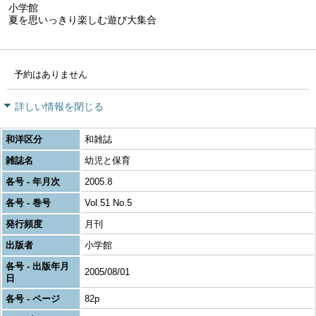
小学館
夏を思いっきり楽しむ遊び大集合
予約はありません
詳しい情報を閉じる
和洋区分
和雑誌
雑誌名
幼児と保育
各号 - 年月次
2005.8
各号 - 巻号
Vol.51 No.5
発行頻度
月刊
出版者
小学館
各号 - 出版年月
2005/08/01
日
各号 - ページ
82p