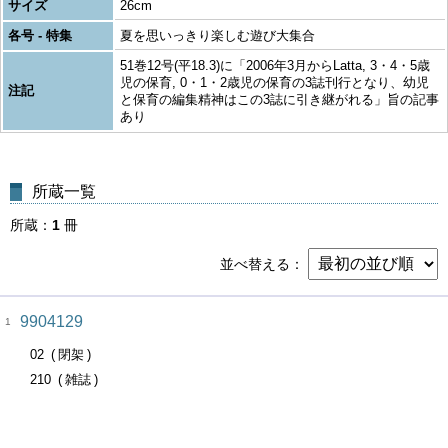
サイズ
26cm
各号 - 特集
夏を思いっきり楽しむ遊び大集合
51巻12号(平18.3)に「2006年3月からLatta, 3・4・5歳
児の保育, 0・1・2歳児の保育の3誌刊行となり、幼児
注記
と保育の編集精神はこの3誌に引き継がれる」旨の記事
あり
所蔵一覧
所蔵
1
冊
並べ替える
9904129
1
02
閉架
210
雑誌