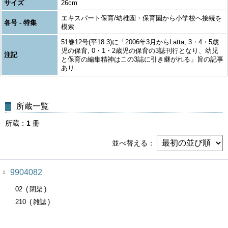
サイズ
26cm
エキスパート保育/幼稚園・保育園から小学校へ接続を
各号 - 特集
模索
51巻12号(平18.3)に「2006年3月からLatta, 3・4・5歳
児の保育, 0・1・2歳児の保育の3誌刊行となり、幼児
注記
と保育の編集精神はこの3誌に引き継がれる」旨の記事
あり
所蔵一覧
所蔵
1
冊
並べ替える
9904082
1
02
閉架
210
雑誌