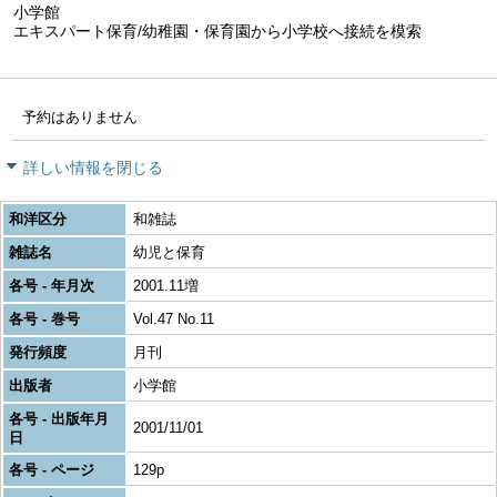
小学館
エキスパート保育/幼稚園・保育園から小学校へ接続を模索
予約はありません
詳しい情報を閉じる
和洋区分
和雑誌
雑誌名
幼児と保育
各号 - 年月次
2001.11増
各号 - 巻号
Vol.47 No.11
発行頻度
月刊
出版者
小学館
各号 - 出版年月
2001/11/01
日
各号 - ページ
129p