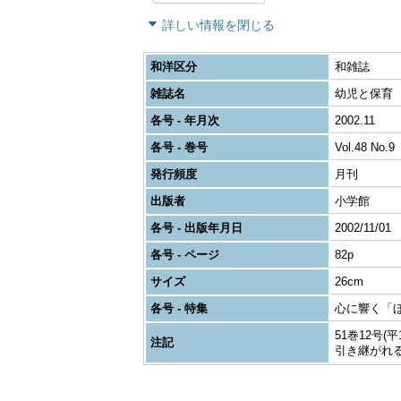
詳しい情報を閉じる
和洋区分
和雑誌
雑誌名
幼児と保育
各号 - 年月次
2002.11
各号 - 巻号
Vol.48 No.9
発行頻度
月刊
出版者
小学館
各号 - 出版年月日
2002/11/01
各号 - ページ
82p
サイズ
26cm
各号 - 特集
心に響く「
51巻12号(
注記
引き継がれ