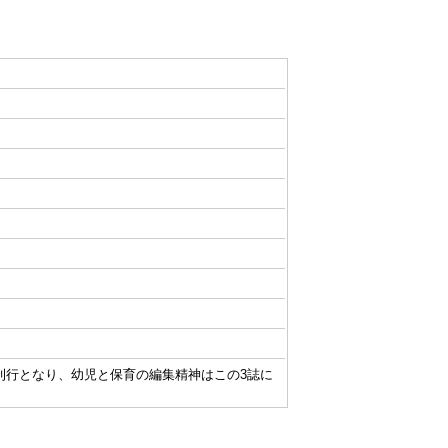
保育の3誌刊行となり、幼児と保育の編集精神はこの3誌に