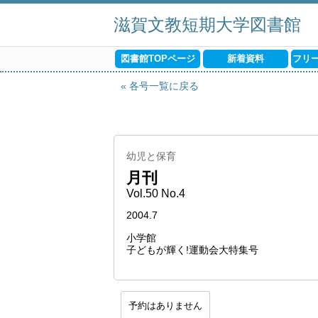
滋賀文教短期大学図書館
図書館TOPページ
新着資料
フリ
各号一覧に戻る
幼児と保育
月刊
Vol.50 No.4
2004.7
小学館
子どもが輝く!運動会大特集号
予約はありません