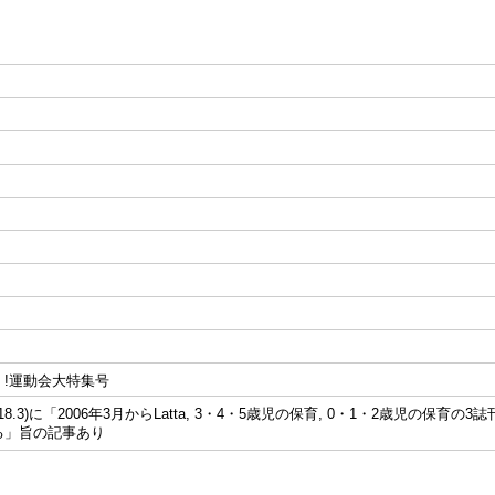
く!運動会大特集号
平18.3)に「2006年3月からLatta, 3・4・5歳児の保育, 0・1・2歳児の
る」旨の記事あり