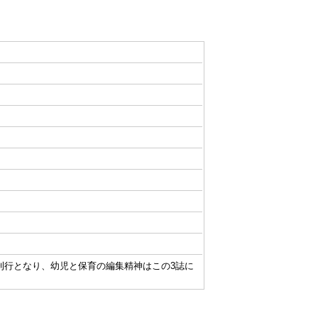
保育の3誌刊行となり、幼児と保育の編集精神はこの3誌に