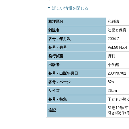
詳しい情報を閉じる
和洋区分
和雑誌
雑誌名
幼児と保育
各号 - 年月次
2004.7
各号 - 巻号
Vol.50 No.4
発行頻度
月刊
出版者
小学館
各号 - 出版年月日
2004/07/01
各号 - ページ
82p
サイズ
26cm
各号 - 特集
子どもが輝
51巻12号(
注記
引き継がれ