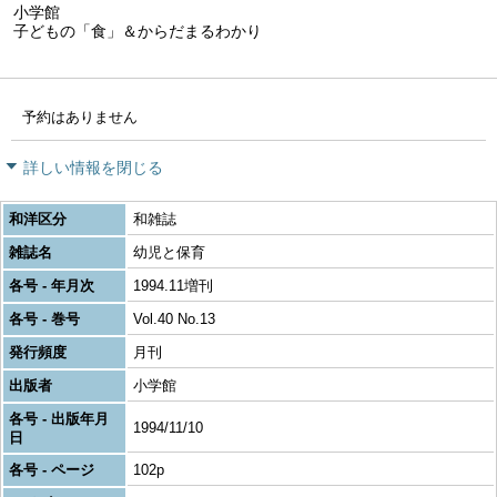
小学館
子どもの「食」＆からだまるわかり
予約はありません
詳しい情報を閉じる
和洋区分
和雑誌
雑誌名
幼児と保育
各号 - 年月次
1994.11増刊
各号 - 巻号
Vol.40 No.13
発行頻度
月刊
出版者
小学館
各号 - 出版年月
1994/11/10
日
各号 - ページ
102p