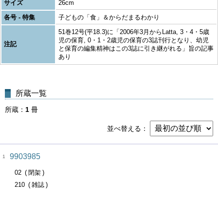
サイズ
26cm
各号 - 特集
子どもの「食」＆からだまるわかり
51巻12号(平18.3)に「2006年3月からLatta, 3・4・5歳
児の保育, 0・1・2歳児の保育の3誌刊行となり、幼児
注記
と保育の編集精神はこの3誌に引き継がれる」旨の記事
あり
所蔵一覧
所蔵
1
冊
並べ替える
9903985
1
02
閉架
210
雑誌